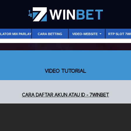
LATOR MIX PARLAY
CARA BETTING
VIDEO-WEBSITE
RTP SLOT 7W
VIDEO TUTORIAL
CARA DAFTAR AKUN ATAU ID - 7WINBET