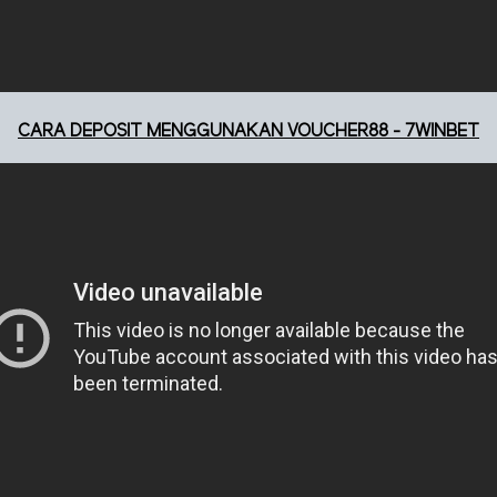
CARA DEPOSIT MENGGUNAKAN VOUCHER88 - 7WINBET