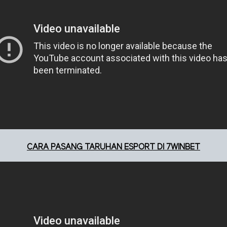
CARA PASANG TARUHAN ESPORT DI 7WINBET