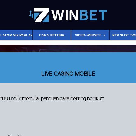
LATOR MIX PARLAY
CARA BETTING
VIDEO-WEBSITE
RTP SLOT 7W
LIVE CASINO MOBILE
ahulu untuk memulai panduan cara betting berikut: