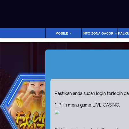
MOBILE
INFO ZONA GACOR
KALKU
Pastikan anda sudah login terlebih d
1. Pilih menu game LIVE CASINO.